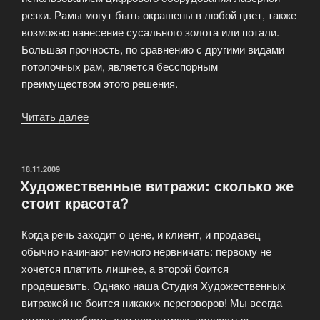
резки. Рамы могут быть окрашены в любой цвет, также
возможно нанесение сусального золота или потали.
Большая прочность, по сравнению с другими видами
потолочных рам, является бесспорным
преимуществом этого решения.
Читать далее
«Художественный
витраж
на
потолке»
ОПУБЛИКОВАНО
18.11.2009
Художественные витражи: сколько же
стоит красота?
Когда речь заходит о цене, и клиент, и продавец
обычно начинают немного нервничать: первому не
хочется платить лишнее, а второй боится
продешевить. Однако наша Cтудия Xудожественных
витражей не боится никаких переговоров! Мы всегда
готовы подобрать для вас витраж, полностью