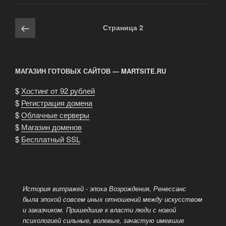
руками»
Навигация
Предыдущая
Страница
2
по
страница
записям
МАГАЗИН ГОТОВЫХ САЙТОВ — MARTSITE.RU
$
Хостинг от 92 рублей
$
Регистрация домена
$
Облачные серверы
$
Магазин доменов
$
Бесплатный SSL
История витражей - эпоха Возрождения, Ренессанс
была эпохой совсем иных отношений между искусством
и заказчиком. Пришедшие к власти люди с новой
психологией сильные, волевые, зачастую имевшие