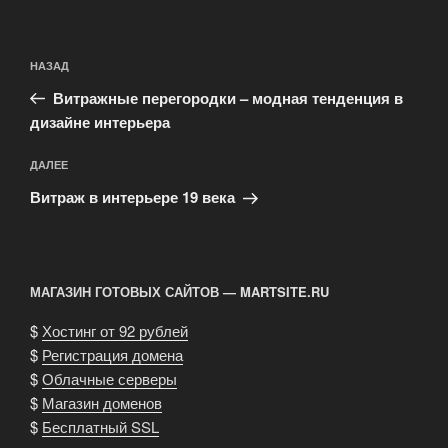
Навигация
Предыдущая
НАЗАД
по
запись:
записям
Витражные перегородки – модная тенденция в
дизайне интерьера
Следующая
ДАЛЕЕ
запись
Витраж в интерьере 19 века
МАГАЗИН ГОТОВЫХ САЙТОВ — MARTSITE.RU
$
Хостинг от 92 рублей
$
Регистрация домена
$
Облачные серверы
$
Магазин доменов
$
Бесплатный SSL