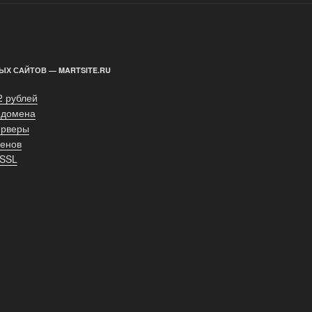
ЫХ САЙТОВ — MARTSITE.RU
2 рублей
 домена
ерверы
енов
 SSL