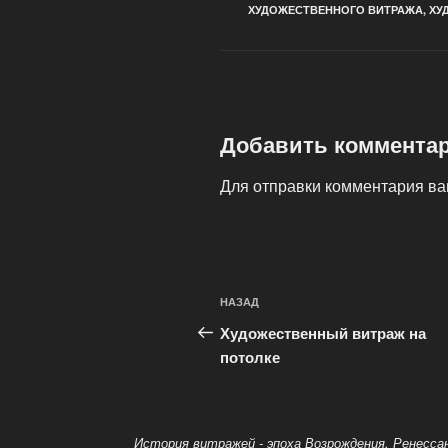
ХУДОЖЕСТВЕННОГО ВИТРАЖА
,
ХУ
Добавить коммента
Для отправки комментария в
Навигация
Предыдущая
НАЗАД
по
запись:
Художественный витраж на
записям
потолке
История витражей - эпоха Возрождения, Ренесса