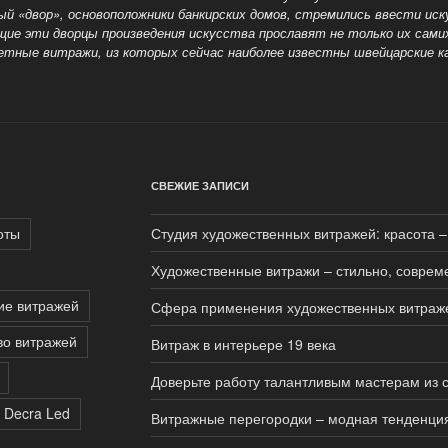
й «двор», основоположники банкирских домов, стремились ввести иск
щие эти дворцы произведения искусства прославят не только их самих,
нетные витражи, из которых сейчас наиболее известны швейцарские 
СВЕЖИЕ ЗАПИСИ
оты
Студия художественных витражей: красота –
Художественные витражи – стильно, соврем
ие витражей
Сфера применения художественных витраж
во витражей
Витраж в интерьере 19 века
Доверьте работу талантливым мастерам из 
 Decra Led
Витражные перегородки – модная тенденция